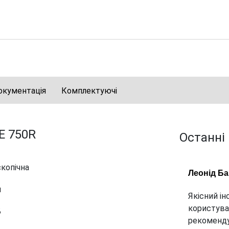
окументація
Комплектуючі
E 750R
Останні
копічна
Леонід Б
м
Якісний ін
користува
Б
рекоменду