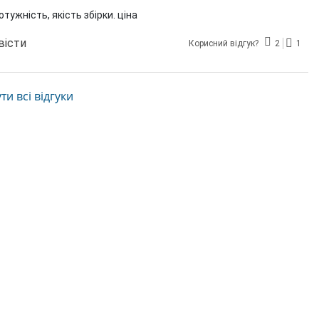
тужність, якість збірки. ціна
вісти
Корисний відгук?
2
1
и всі відгуки