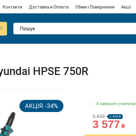
Контакти
Доставка и Оплата
Обмін і Повернення
Акції
yundai HPSE 750R
В наявності у постача
АКЦІЯ -34%
5 433
-1 856 ₴
3 577
₴