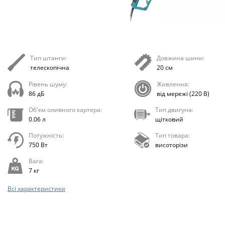
Тип штанги:
Довжина шини:
телескопічна
20 см
Рівень шуму:
Живлення:
86 дБ
від мережі (220 В)
Об'єм оливного картера:
Тип двигуна:
0.06 л
щітковий
Потужність:
Тип товара:
750 Вт
висоторізи
Вага:
7 кг
Всі характеристики