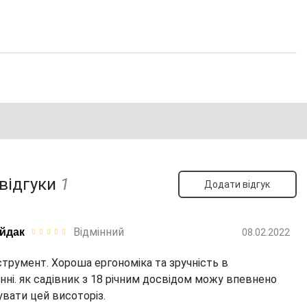
 відгуки
1
Додати відгук
Відмінний
айдак
08.02.2022
струмент. Хороша ергономіка та зручність в
нні. як садівник з 18 річним досвідом можу впевнено
вати цей висоторіз.