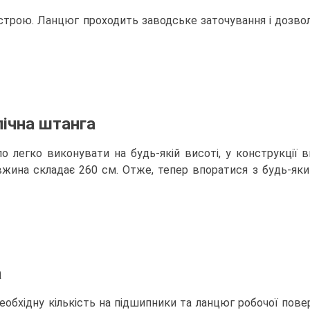
строю. Ланцюг проходить заводське заточування і дозв
пічна штанга
ло легко виконувати на будь-якій висоті, у конструкції
жина складає 260 см. Отже, тепер впоратися з будь-як
а
обхідну кількість на підшипники та ланцюг робочої пове