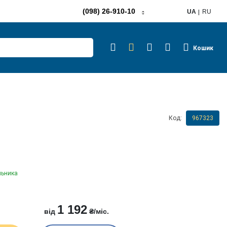
(098) 26-910-10
UA
RU
Кошик
Код:
967323
льника
1 192
від
₴/міс.