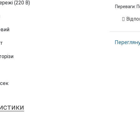
ережі (220 В)
Переваги:
По
л
Відпо
овий
Переглянут
Вт
торізи
/сек
ристики