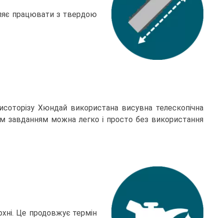
оляє працювати з твердою
 висоторізу Хюндай використана висувна телескопічна
им завданням можна легко і просто без використання
рхні. Це продовжує термін