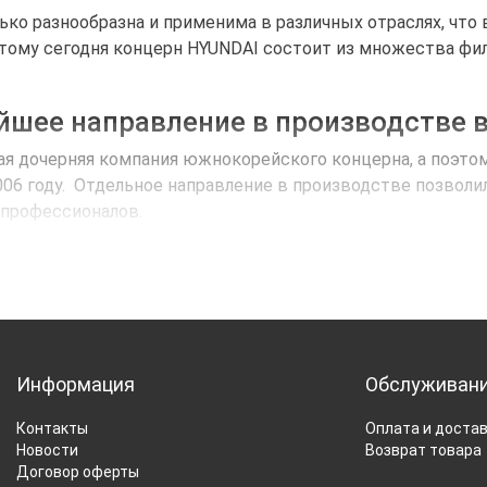
ко разнообразна и применима в различных отраслях, что 
тому сегодня концерн HYUNDAI состоит из множества фи
шее направление в производстве 
дочерняя компания южнокорейского концерна, а поэтому
в 2006 году. Отдельное направление в производстве позво
 профессионалов.
S был разработан до тонкостей полнейший цикл изготовл
– соединяющее звено между произв
году, компания HYUNDAI POWER PRODUCTS вышла с продажам
Информация
Обслуживан
 продукцией под брендом Хюндай, но это были техника, в 
в и доказать, что Hyundai – это заводская продукция, из
Контакты
Оплата и доста
Новости
Возврат товара
Договор оферты