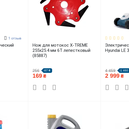
1
отзыв
ческий
Нож для мотокос X-TREME
Электричес
255х25.4 мм 6Т лепестковый
Hyundai LE 
(85887)
256
4 459
-87 ₴
-1 460
169
2 999
₴
₴