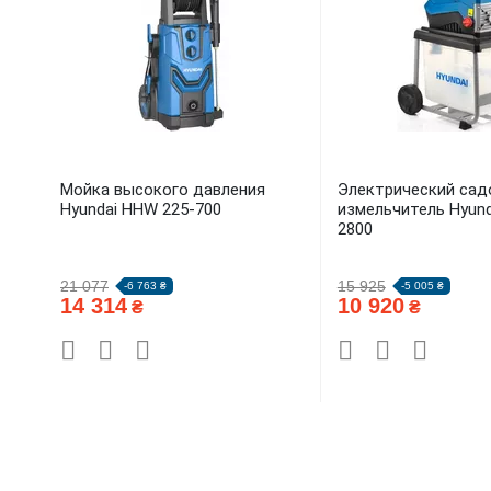
Мойка высокого давления
Электрический сад
Hyundai HHW 225-700
измельчитель Hyun
2800
21 077
15 925
-6 763 ₴
-5 005 ₴
14 314
10 920
₴
₴