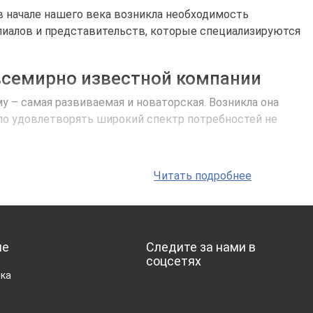
в начале нашего века возникла необходимость
лиалов и представительств, которые специализируются
всемирно известной компании
 – самая развиваемая и новаторская. Возникла она
лило удовлетворять широкий спектр потребностей не
ения техники — от конструкторской разработка до
Читать подробнее
одителем и покупателем.
и техники на рынок Украины. Нельзя сказать, что до
ие
Следите за нами в
основном, собранная на китайских заводах. Несколько
соцсетях
готовленная в Корее на собственных производственных
вка