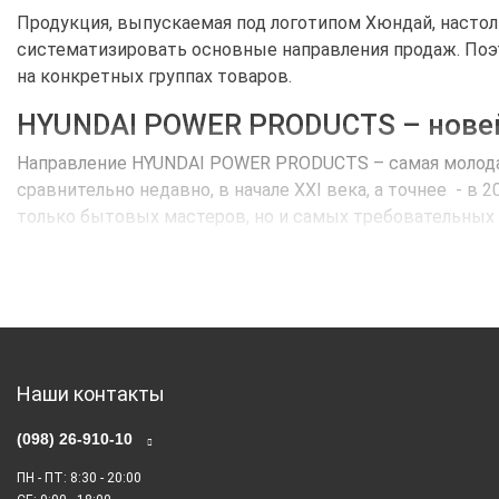
Продукция, выпускаемая под логотипом Хюндай, настоль
систематизировать основные направления продаж. Поэ
на конкретных группах товаров.
HYUNDAI POWER PRODUCTS – новей
Направление HYUNDAI POWER PRODUCTS – самая молодая 
сравнительно недавно, в начале XXI века, а точнее - 
только бытовых мастеров, но и самых требовательных
Всего за десять лет компанией HYUNDAI POWER PRODUCT
заключительного тестирования.
Компания Hyundai Power Products
Через несколько лет после своего появления, в 2009 
Наши контакты
этого момента украинский покупатель не были знаком с
лет понадобилось, чтобы переломить сознание украинце
(098) 26-910-10
мощностях.
ПН - ПТ
: 8:30 - 20:00