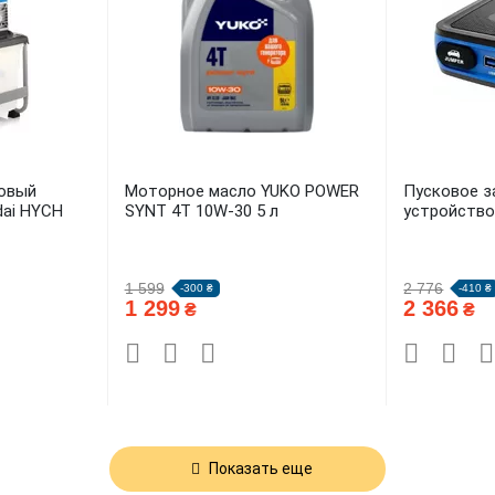
овый
Моторное масло YUKO POWER
Пусковое з
dai HYCH
SYNT 4T 10W-30 5 л
устройство
1 599
2 776
-300 ₴
-410 ₴
1 299
2 366
₴
₴
Показать еще