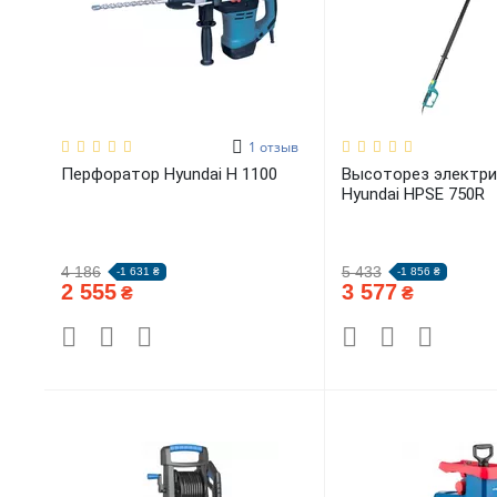
1
отзыв
Перфоратор Hyundai H 1100
Высоторез электри
Hyundai HPSE 750R
4 186
5 433
-1 631 ₴
-1 856 ₴
2 555
3 577
₴
₴