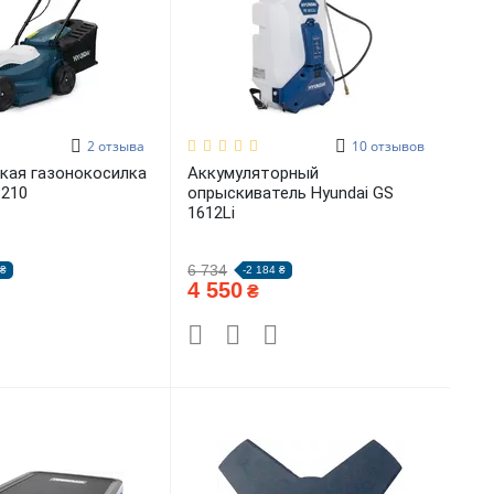
2
отзыва
10
отзывов
кая газонокосилка
Аккумуляторный
3210
опрыскиватель Hyundai GS
1612Li
6 734
 ₴
-2 184 ₴
4 550
₴