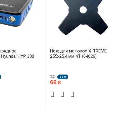
арядное
Нож для мотокос X-TREME
 Hyundai HYP 300
255x25.4 мм 4Т (64626)
77
-11 ₴
66
₴