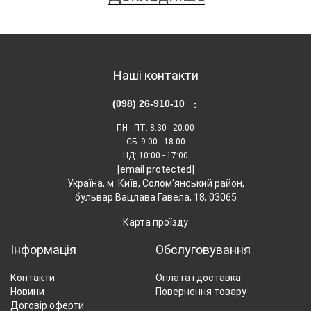
робить генератор особливо економічним у
використанні.
Наші контакти
(098) 26-910-10
ПН - ПТ
: 8:30 - 20:00
СБ
: 9:00 - 18:00
НД
: 10:00 - 17:00
[email protected]
Українa, м. Київ, Солом'янський район,
бульвар Вацлава Гавела, 18, 03065
Автоматика та електростарт
Карта проїзду
Наявність системи автоматичного запуску та
Інформація
Обслуговування
електростарту спрощує експлуатацію генератора,
Контакти
Оплата і доставка
забезпечуючи його швидкий запуск без
Новини
Повернення товару
необхідності фізичного втручання.
Договір оферти