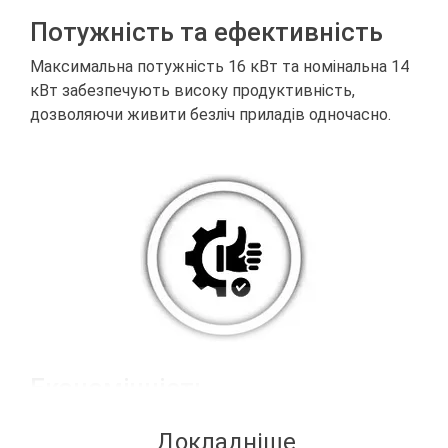
Потужність та ефективність
Максимальна потужність 16 кВт та номінальна 14
кВт забезпечують високу продуктивність,
дозволяючи живити безліч приладів одночасно.
Економічність
Витрата палива складає всього 0.3 літра на кіловат
Докладніше
на годину при номінальному навантаженні, що