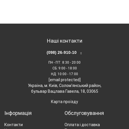
важкодоступних місцях.
Наші контакти
(098) 26-910-10
ПН - ПТ
: 8:30 - 20:00
СБ
: 9:00 - 18:00
НД
: 10:00 - 17:00
[email protected]
Міцна конструкція
Українa, м. Київ, Солом'янський район,
бульвар Вацлава Гавела, 18, 03065
Цільнометалевий корпус та кріплення коліс на
шарикопідшипниках гарантують довговічність та
Карта проїзду
надійність в експлуатації, роблячи газонокосарку
Інформація
Обслуговування
стійкою до пошкоджень.
Контакти
Оплата і доставка