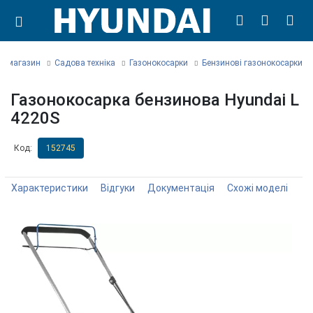
ет магазин
Садова техніка
Газонокосарки
Бензинові газонокосарки
Газонокосарка бензинова Hyundai L
4220S
Код:
152745
Характеристики
Відгуки
Документація
Схожі моделі