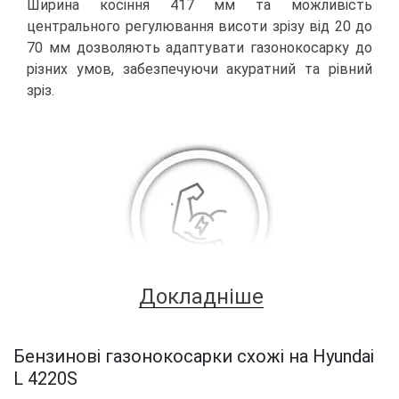
Ширина косіння 417 мм та можливість
центрального регулювання висоти зрізу від 20 до
70 мм дозволяють адаптувати газонокосарку до
різних умов, забезпечуючи акуратний та рівний
зріз.
Докладніше
Потужний та економічний
Бензинові газонокосарки схожі на Hyundai
двигун
L 4220S
З двигуном об'ємом 99,8 см³ і моторесурсом 800