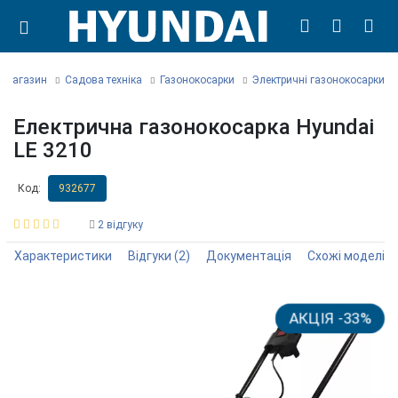
т магазин
Садова техніка
Газонокосарки
Электричні газонокосарки
Електрична газонокосарка Hyundai
LE 3210
Код:
932677
2 відгуку
Характеристики
Відгуки
(2)
Документація
Схожі моделі
АКЦІЯ -33%