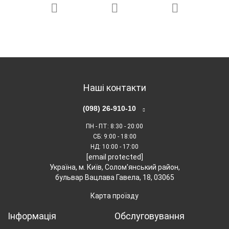
Наші контакти
(098) 26-910-10
Ефект «Трав'яної гладіні»
ПН - ПТ
: 8:30 - 20:00
СБ
: 9:00 - 18:00
Дволопатеве лезо з гострою кромкою швидко
НД
: 10:00 - 17:00
знімає надлишки трав, формуючи рівну поверхню,
[email protected]
що нагадує килимове покриття. Закрилки на ножі
Українa, м. Київ, Солом'янський район,
бульвар Вацлава Гавела, 18, 03065
створюють вихровий повітряний потік, який
захоплює зістрижені відходи в кошик, для чистоти
Карта проїзду
галявин.
Інформація
Обслуговування