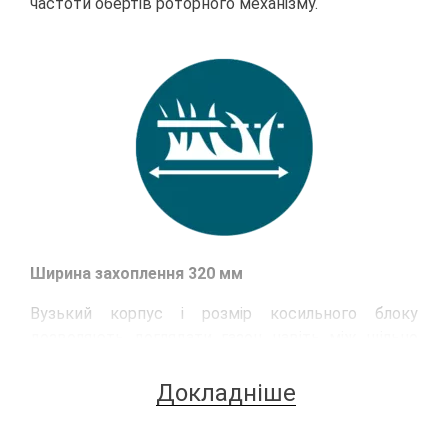
частоти обертів роторного механізму.
Ширина захоплення 320 мм
Вузький корпус і розмір косильного блоку
дозволяють доглядати газон навіть між щільно
розміщеними декоративними насадженнями,
клумбами, садовим декором і кромками вздовж
Докладніше
доріжок. Низька передня частина заїжджає під
лавки і низько розташовані гілки.