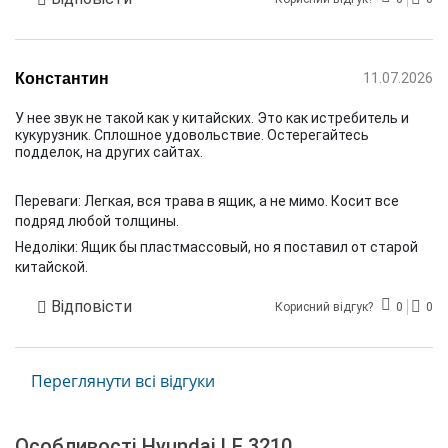
Константин
11.07.2026
У нее звук не такой как у китайских. Это как истребитель и
кукурузник. Сплошное удовольствие. Остерегайтесь
подделок, на других сайтах.
Переваги:
Легкая, вся трава в ящик, а не мимо. Косит все
подряд любой толщины.
Недоліки:
Ящик бы пластмассовый, но я поставил от старой
китайской.
Відповісти
Корисний відгук?
0
0
Переглянути всі відгуки
Особливості Hyundai LE 3210