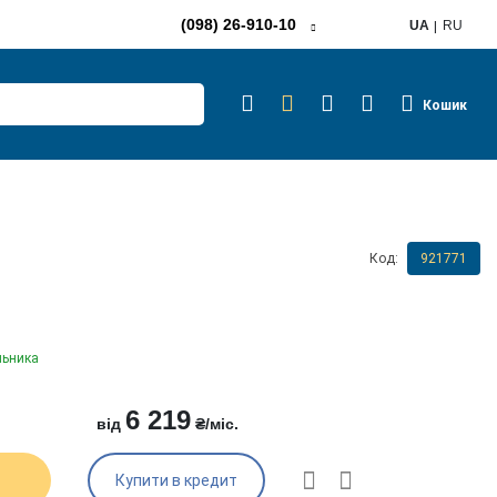
(098) 26-910-10
UA
RU
Кошик
Код:
921771
льника
6 219
від
₴/міс.
Купити в кредит