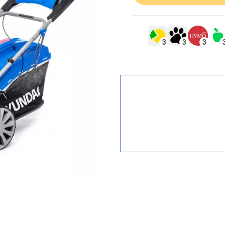
3
3
3