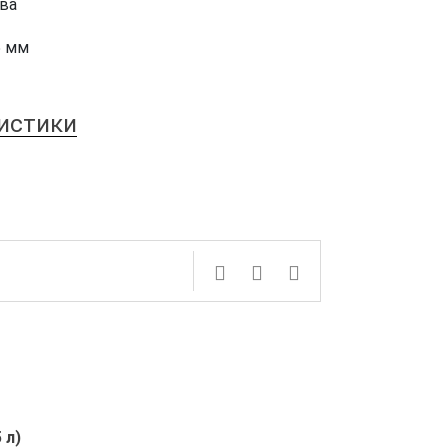
ва
5 мм
ристики
 л)