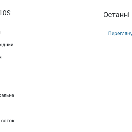
10S
Останні
м
Переглянут
хідний
м
ральне
0 соток