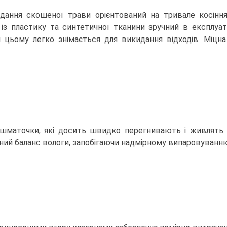
дання скошеної трави орієнтований на тривале косінн
із пластику та синтетичної тканини зручний в експлуат
ри цьому легко знімається для викидання відходів. Міцн
і шматочки, які досить швидко перегнивають і живлять 
ий баланс вологи, запобігаючи надмірному випаровуванню 