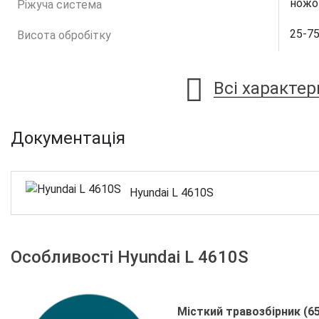
ножо
Ріжуча система
25-7
Висота обробітку
Всі характе
Документація
Hyundai L 4610S
Особливості Hyundai L 4610S
Місткий травозбірник (65