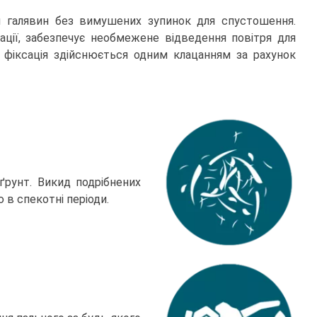
я галявин без вимушених зупинок для спустошення.
ації, забезпечує необмежене відведення повітря для
а фіксація здійснюється одним клацанням за рахунок
ґрунт. Викид подрібнених
в спекотні періоди.