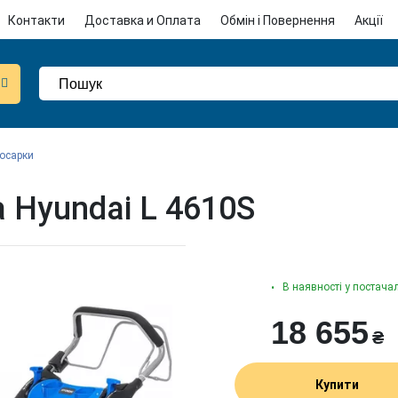
Контакти
Доставка и Оплата
Обмін і Повернення
Акції
косарки
 Hyundai L 4610S
В наявності у постача
18 655
₴
Купити