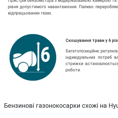
Пристрій бензомотора з модернізованою камерою та в
рівня допустимого навантаження. Паливо переробляє
відпрацьованих газах.
Скошування трави у 6 рі
Багатопозиційне регулюва
індивідуальних потреб в
стрижки встановлюється
роботи.
Бензинові газонокосарки схожі на Hyu