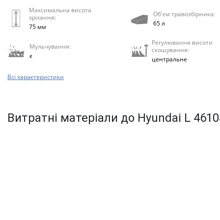
Максимальна висота
Об'єм травозбірника:
зрізання:
65 л
75 мм
Регулювання висоти
Мульчування:
скошування:
є
центральне
Всі характеристики
Витратні матеріали до Hyundai L 4610