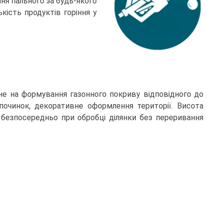
я пального за будь-якого
ість продуктів горіння у
ане на формування газонного покриву відповідного до
дпочинок, декоративне оформлення території. Висота
безпосередньо при обробці ділянки без переривання