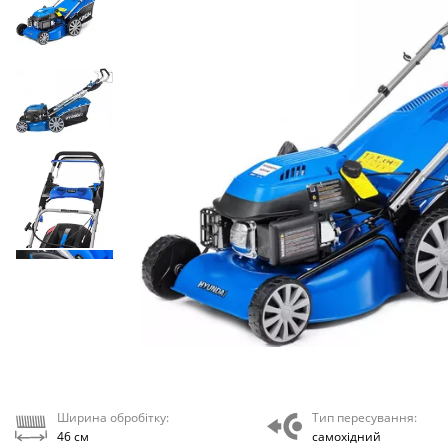
Ширина обробітку:
Тип пересування:
46 см
самохідний