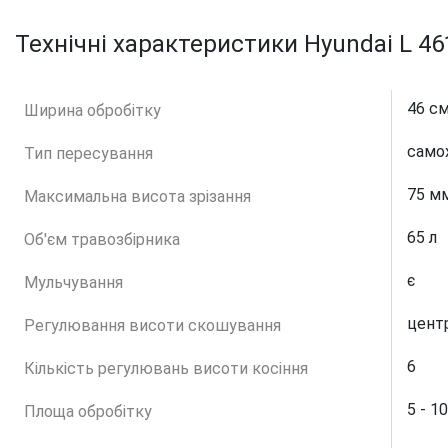
Технічні характеристики Hyundai L 46
46 с
Ширина обробітку
само
Тип пересування
75 м
Максимальна висота зрізання
65 л
Об'єм травозбірника
є
Мульчування
цент
Регулювання висоти скошування
6
Кількість регулювань висоти косіння
5 - 1
Площа обробітку