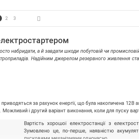
2
3
 електростартером
то набридати, а й завдати шкоди побутовій чи промисловій 
троприладів. Надійним джерелом резервного живлення стан
приводяться за рахунок енергії, що була накопичена 12В 
 Можливий і другий варіант виконання, коли для пуску вар
Вартість хорошої електростанції з електрос
Зумовлено це, по-перше, наявністю акумулят
пусковими механізмами одночасно.