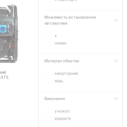
Можливість встановлення
автоматики
є
немає
Матеріал обмотки
вий
інверторний
 ATS
мідь
Виконання
у кожусі
відкрите