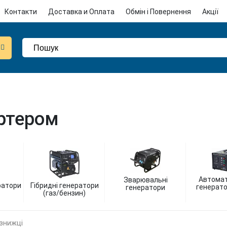
Контакти
Доставка и Оплата
Обмін і Повернення
Акції
артером
Автомат
Зварювальні
ратори
Гібридні генератори
генерато
генератори
(газ/бензин)
 знижці