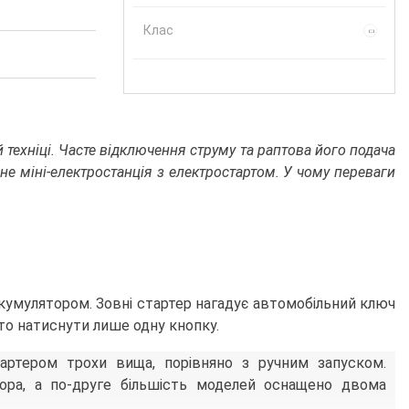
Клас
побутовий
промышленный
професійний
техніці. Часте відключення струму та раптова його подача
е міні-електростанція з електростартом. У чому переваги
акумулятором. Зовні стартер нагадує автомобільний ключ
то натиснути лише одну кнопку.
тартером трохи вища, порівняно з ручним запуском.
ора, а по-друге більшість моделей оснащено двома