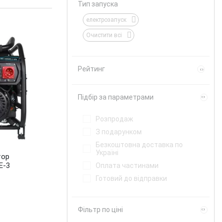
Тип запуска
електрозапуск
Очистити всі
Рейтинг
Підбір за параметрами
Розпродаж
З подарунком
Безкоштовна доставка по
Україні
тор
E-3
Оплата частинами
Готовий до відправки
Фільтр по ціні