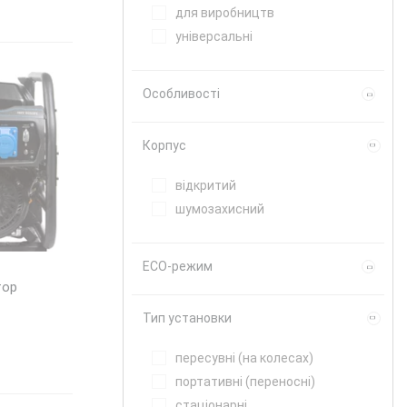
для виробництв
універсальні
Особливості
вбудована ATS
Корпус
дві силові розетки
на колесах
відкритий
паралельне підключення
шумозахисний
вбудована АТС
підігрів пального
ECO-режим
ручка для транспортування
тор
з дисплеєм
без ECO-режиму
Тип установки
з функцією AVR
з ECO-режимом
силова розетка
пересувні (на колесах)
портативні (переносні)
стаціонарні