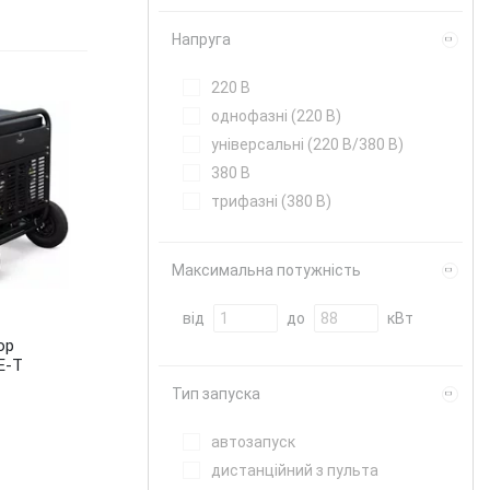
Напруга
220 В
однофазні (220 В)
універсальні (220 В/380 В)
380 В
трифазні (380 В)
Максимальна потужність
від
до
кВт
ор
E-T
Тип запуска
автозапуск
дистанційний з пульта