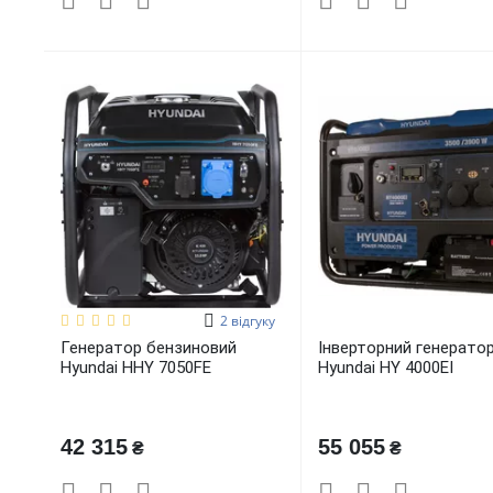
2
відгуку
Генератор бензиновий
Інверторний генерато
Hyundai HHY 7050FE
Hyundai HY 4000EI
42 315
55 055
₴
₴