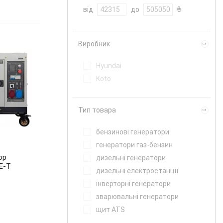
від
до
₴
Виробник
Hyundai
Koto
Тип товара
бензинові генератори
генератори газ-бензин
ор
дизельні генератори
E-T
дизельні електростанції
інверторні генератори
зварювальні генератори
щит ATS