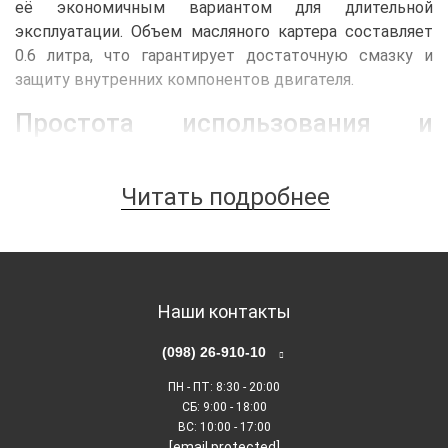
её экономичным вариантом для длительной
эксплуатации. Объем масляного картера составляет
0.6 литра, что гарантирует достаточную смазку и
защиту внутренних компонентов двигателя.
Простота использования и
надежность
Hyundai HY 51 оснащена ручным стартером, что
Читать подробнее
обеспечивает легкий запуск при любых условиях.
Мотопомпа предназначена для перекачивания чистой
воды и допускает частицы диаметром до 9 мм, что
делает её идеальной для различных задач. Диаметр
патрубка составляет 50 мм, что обеспечивает
Наши контакты
быстрый поток воды и высокую
(098) 26-910-10
производительность.
ПН - ПТ
: 8:30 - 20:00
Компактность и мобильность
СБ
: 9:00 - 18:00
ВС
: 10:00 - 17:00
Габариты составляют 500х385х435 мм, а вес — 25 кг,
[email protected]