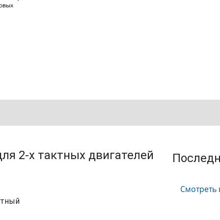
довых
ля 2-х тактных двигателей
Послед
Смотреть 
ктный