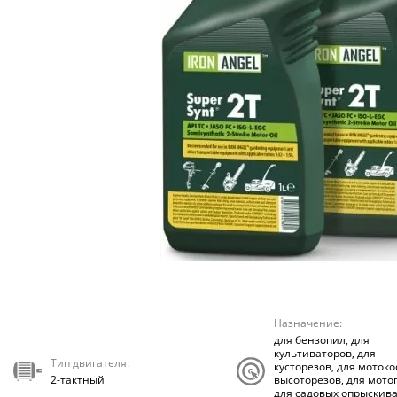
Назначение:
для бензопил, для
культиваторов, для
Тип двигателя:
кусторезов, для мотоко
2-тактный
высоторезов, для мото
для садовых опрыскива