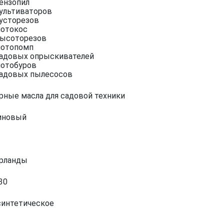
бензопил
культиваторов
кусторезов
мотокос
высоторезов
мотопомп
садовых опрыскивателей
мотобуров
садовых пылесосов
рные масла для садовой техники
иновый
рланды
30
синтетическое