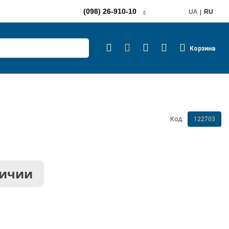
(098) 26-910-10
UA
RU
Корзина
Код:
122703
личии