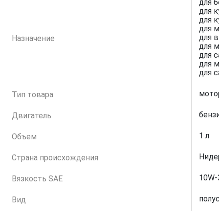
для 
для 
для 
для 
для 
Назначение
для 
для 
для 
для 
мото
Тип товара
бенз
Двигатель
1 л
Объем
Ниде
Страна происхождения
10W-
Вязкость SAE
полу
Вид