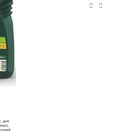
с, для
помп,
телей,