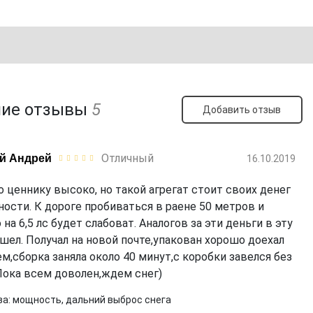
ние отзывы
5
Добавить отзыв
Отличный
й Андрей
16.10.2019
о ценнику высоко, но такой агрегат стоит своих денег
ности. К дороге пробиваться в раене 50 метров и
на 6,5 лс будет слабоват. Аналогов за эти деньги в эту
ашел. Получал на новой почте,упакован хорошо доехал
ем,сборка заняла около 40 минут,с коробки завелся без
Пока всем доволен,ждем снег)
а:
мощность, дальний выброс снега