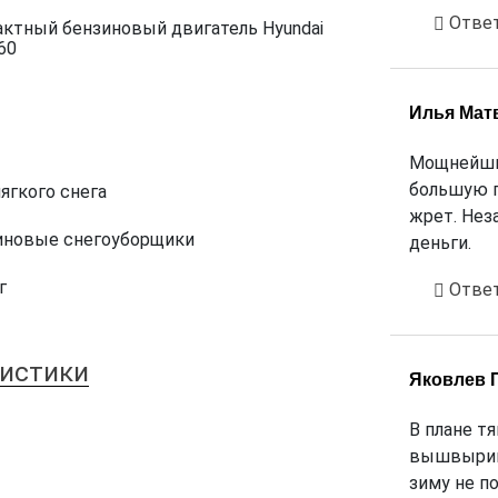
Отве
тактный бензиновый двигатель Hyundai
60
Илья Мат
Мощнейший
большую п
ягкого снега
жрет. Нез
иновые снегоуборщики
деньги.
г
Отве
ристики
Яковлев 
В плане т
вышвырива
зиму не п