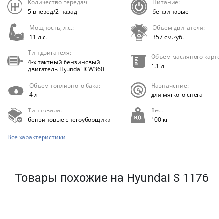
Количество передач:
Питание:
5 вперед/2 назад
бензиновые
Мощность, л.с.:
Объем двигателя:
11 л.с.
357 см.куб.
Тип двигателя:
Объем масляного карт
4-х тактный бензиновый
1.1 л
двигатель Hyundai ICW360
Объём топливного бака:
Назначение:
4 л
для мягкого снега
Тип товара:
Вес:
бензиновые снегоуборщики
100 кг
Все характеристики
Товары похожие на Hyundai S 1176