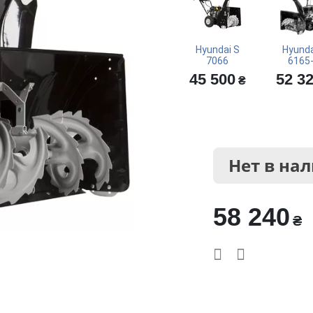
Hyundai S
Hyunda
7066
6165
45 500
52 3
₴
Нет в на
58 240
₴