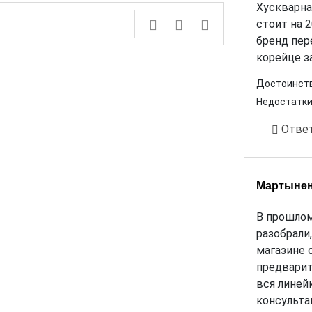
Хускварна
стоит на 
бренд пер
корейце з
Достоинств
Недостатки
Отве
Мартынен
В прошлом
разобрали,
магазине 
предварит
вся линей
консульта