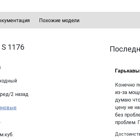
окументация
Похожие модели
 S 1176
Послед
м
Гарькавы
ходный
Конечно п
из-за мощ
еред/2 назад
думаю что 
цену не н
иновые
без пробл
.
проблем. 
м.куб.
Достоинств