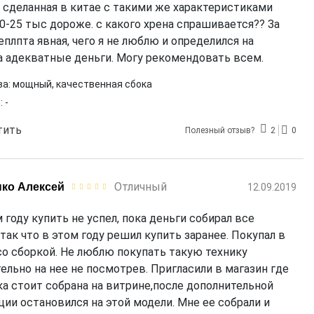
 сделанная в китае с такими же характеристиками
20-25 тыс дороже. с какого хрена спрашивается?? За
еплпта явная, чего я не люблю и определился на
а адекватные деньги. Могу рекомендовать всем.
а:
мощный, качественная сбока
:
-
тить
Полезный отзыв?
2
0
Отличный
ко Алексей
12.09.2019
 году купить не успел, пока деньги собирал все
так что в этом году решил купить заранее. Покупал в
со сборкой. Не люблю покупать такую технику
ельно на нее не посмотрев. Пригласили в магазин где
ка стоит собрана на витрине,после дополнительной
ции остановился на этой модели. Мне ее собрали и