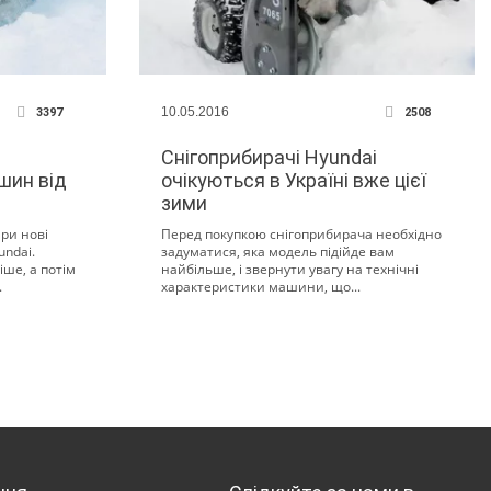
10.05.2016
3397
2508
Снігоприбирачі Hyundai
шин від
очікуються в Україні вже цієї
зими
ири нові
Перед покупкою снігоприбирача необхідно
undai.
задуматися, яка модель підійде вам
ше, а потім
найбільше, і звернути увагу на технічні
.
характеристики машини, що...