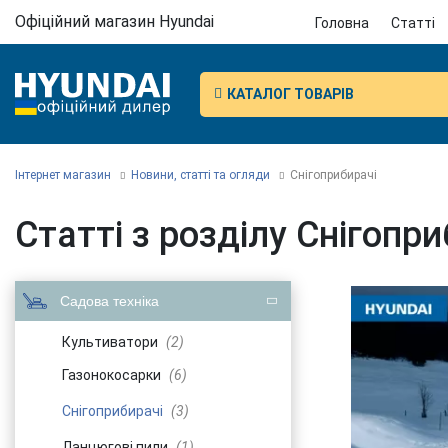
Офіційний магазин Hyundai
Головна
Статті
КАТАЛОГ ТОВАРІВ
Інтернет магазин
Новини, статті та огляди
Снігоприбирачі
Статті з розділу Снігопри
Садова техніка
Культиватори
(2)
Газонокосарки
(6)
Снігоприбирачі
(3)
Ланцюгові пили
(1)