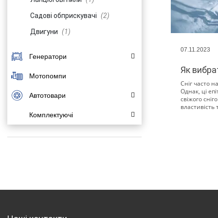
Садові обприскувачі
(2)
Двигуни
(1)
07.11.2023
Генератори
Як вибра
Мотопомпи
Бензинові генератори
(2)
Сніг часто н
Однак, ці епі
Дизельні генератори
(2)
Автотовари
свіжого сніг
властивість 
Інверторні генератори
(2)
Комплектуючі
Компресори
(1)
Автоматика для
(1)
Зарядні пристрої
(1)
генераторів (АВР)
Комплектуючі для садової
(1)
техніки