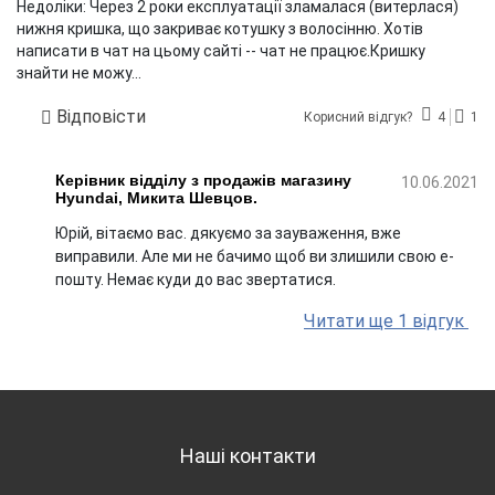
Недоліки:
Через 2 роки експлуатації зламалася (витерлася)
нижня кришка, що закриває котушку з волосінню. Хотів
написати в чат на цьому сайті -- чат не працює.Кришку
знайти не можу...
Відповісти
Корисний відгук?
4
1
Керівник відділу з продажів магазину
10.06.2021
Hyundai, Микита Шевцов.
Юрій, вітаємо вас. дякуємо за зауваження, вже
виправили. Але ми не бачимо щоб ви злишили свою е-
пошту. Немає куди до вас звертатися.
Читати ще 1 відгук
Наші контакти