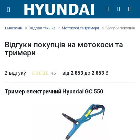
рнет магазин
Садова техніка
Мотокоси та тримери
Відгуки покупців
Відгуки покупців на мотокоси та
тримери
2 відгуку
від
2 853
до
2 853
₴
4.5
Тример електричний Hyundai GC 550